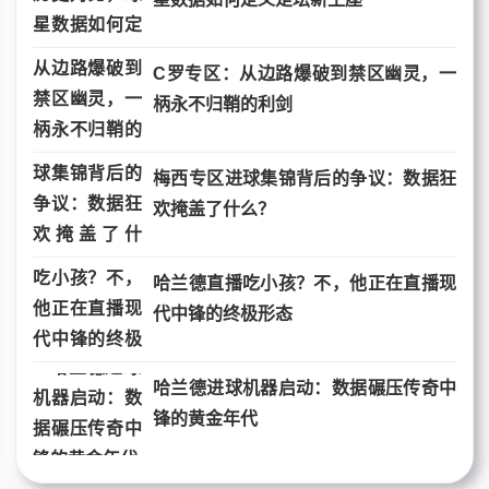
C罗专区：从边路爆破到禁区幽灵，一
柄永不归鞘的利剑
梅西专区进球集锦背后的争议：数据狂
欢掩盖了什么？
哈兰德直播吃小孩？不，他正在直播现
代中锋的终极形态
哈兰德进球机器启动：数据碾压传奇中
锋的黄金年代