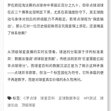
罗在欧冠淘汰赛的点球命中率接近百分之九十，但非点球进球
在近三个赛季出现明显下滑，尤其在高强度防守下，其无球跑
动与身体对抗后的终结能力不再稳定。若将点球视为“保底输
出”，那么它对一位历史级前锋而言究竟是锦上添花，还是掩盖
了体系依赖？
从顶级球星直播的实时反馈看，球迷的分裂源于评判标准差
异：数据派强调“进球就是贡献”，传统派则坚持“巨星需能扛起
非点球得分”。而球星百科的数据沉淀正是为了揭示这种矛盾
——点球并非原罪，但当一个标签固化为符号，它所承载的便
不再是数字，而是对球星真实价值的永久性拷问。
标签：
C罗点球
球星百科
足球数据争议
API测试
球
迷论战
顶级球星