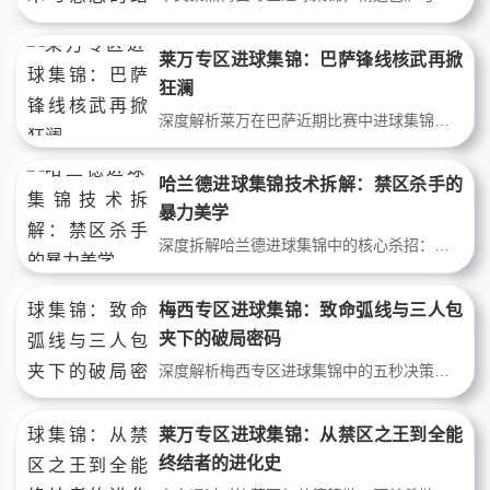
莱万专区进球集锦：巴萨锋线核武再掀
狂澜
深度解析莱万在巴萨近期比赛中进球集锦的战术价值。从跑位到终结，预测其在下轮对阵比利亚雷亚尔的关键作用。基于“莱万专区”的高效输出，分析对手防线漏洞与哈维的变阵可能，给出3-1巴萨胜的比分预测。
哈兰德进球集锦技术拆解：禁区杀手的
暴力美学
深度拆解哈兰德进球集锦中的核心杀招：逆足爆射、高速跑位、无解头球。分析其利用身体与门将心理的细节，解读为何他成为现代足球最致命的终结机器，适合顶级球星直播平台球迷研读。
梅西专区进球集锦：致命弧线与三人包
夹下的破局密码
深度解析梅西专区进球集锦中的五秒决策模型。从大禁区右肋到小禁区角，梅西如何用0.3秒的触球节奏变化制造射门空间？结合2015年国王杯与2022年世界杯实例，拆解三人包夹下的破门逻辑。
莱万专区进球集锦：从禁区之王到全能
终结者的进化史