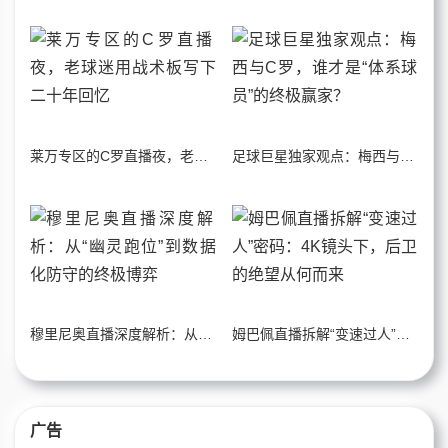
莱万专区的C罗直播夜，老球迷用战术板写下二十年回忆
足球巨星独家观点：梅西与C罗，谁才是“体系球员”的终极赢家？
穆里尼奥直播深度解析：从“幽灵跑位”到数据化防守的终极博弈
姆巴佩直播拆解“变速过人”密码：4K镜头下，后卫的绝望从何而来
广告