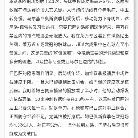
本赛季欧冠场均射正2.1次，头球争顶成功率高达67%，这两项
数据在淘汰赛阶段尤其关键。大巴黎的防线有个老毛病：中卫
转身慢。马尔基尼奥斯赛季初受伤后，移动能力下降明显，达
尼洛-佩雷拉又习惯站桩。只要巴萨边路能把球传起来，莱万在
禁区内的抢点威胁会无限放大。我在莱万专区看到有球迷贴出
热图，莱万近五场欧冠的触球点，超过六成集中在点球点至小
禁区之间，这是典型的“吃饼区域”。今晚他需要的是佩德里和京
多安的输送，以及拉菲尼亚或亚马尔在边路的撕扯。
但巴萨的隐患同样明显。后防线年轻，加维赛季报销后中场拦
截硬度下降。一旦大巴黎抓到反击机会，姆巴佩的速度就是核
武器。我盯着姆巴佩直播里的慢放看了半小时，他的启动爆发
力依然恐怖，30米冲刺数据维持在3.8秒左右，这意味着巴萨的
后卫只要失位一次，就是单刀。孔德和库巴西这对中卫组合，
正面防守经验不足，尤其怕被打身后。姆巴佩新赛季在欧冠场
均4.3次过人，射正率52%，一旦他拉到左路，巴萨右后卫很可
能成为突破口。