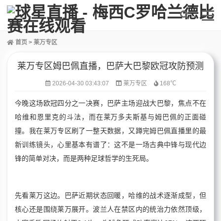
首页
>
莱万专区
莱万专区姆巴佩直播，巴萨大巴黎欧冠攻防预测
2026-04-30 03:43:07
莱万专区
168℃
今晚这场欧冠四分之一决赛，巴萨主场迎战大巴黎，焦点不在
哈维和恩里克的斗法，而在莱万多夫斯基与姆巴佩的正面碰
撞。我在莱万专区刷了一整天数据，又蹲完姆巴佩直播里的最
新训练镜头，心里基本有谱了：这不是一场古典中锋与现代边
锋的简单对决，而是两种足球哲学的生死局。
先看莱万这边。巴萨近期状态回暖，哈维的战术逐渐成型，但
核心还是围绕莱万展开。波兰人在禁区内的统治力依然顶级，