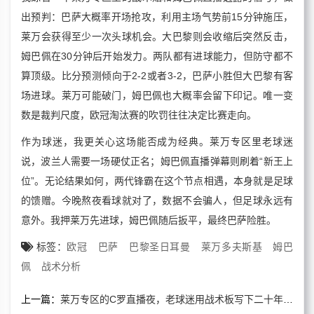
出预判：巴萨大概率开场抢攻，利用主场气势前15分钟施压，
莱万会获得至少一次头球机会。大巴黎则会收缩后突然反击，
姆巴佩在30分钟后开始发力。两队都有进球能力，但防守都不
算顶级。比分预测倾向于2-2或者3-2，巴萨小胜但大巴黎有客
场进球。莱万可能破门，姆巴佩也大概率会留下印记。唯一变
数是裁判尺度，欧冠淘汰赛的吹罚往往决定比赛走向。
作为球迷，我更关心这场能否成为经典。莱万专区里老球迷
说，波兰人需要一场硬仗正名；姆巴佩直播弹幕则刷着“新王上
位”。无论结果如何，两代锋霸在这个节点相遇，本身就是足球
的馈赠。今晚熬夜看球就对了，数据不会骗人，但足球永远有
意外。我押莱万先进球，姆巴佩随后扳平，最终巴萨险胜。
标签：
欧冠
巴萨
巴黎圣日耳曼
莱万多夫斯基
姆巴
佩
战术分析
上一篇：
莱万专区的C罗直播夜，老球迷用战术板写下二十年回忆