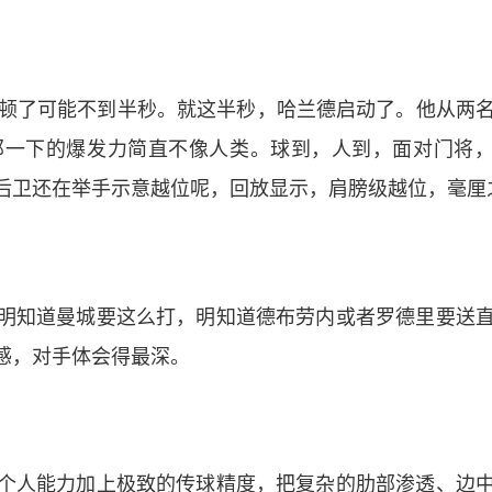
停顿了可能不到半秒。就这半秒，哈兰德启动了。他从两
那一下的爆发力简直不像人类。球到，人到，面对门将
后卫还在举手示意越位呢，回放显示，肩膀级越位，毫厘
明知道曼城要这么打，明知道德布劳内或者罗德里要送
感，对手体会得最深。
个人能力加上极致的传球精度，把复杂的肋部渗透、边