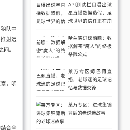
API测试栏目曝出球
星直播数据造假，足
球世界的信任正在崩
名狼队中
塌
哈兰德进球前瞻：数
，推射远
据解密“魔人”的终极
之间。
杀戮公式
莱万专区姆巴佩直
播，老球迷的足球记
直塞，明
忆与数据交锋
莱万专区：进球集锦
背后的老球迷故事
中结合全