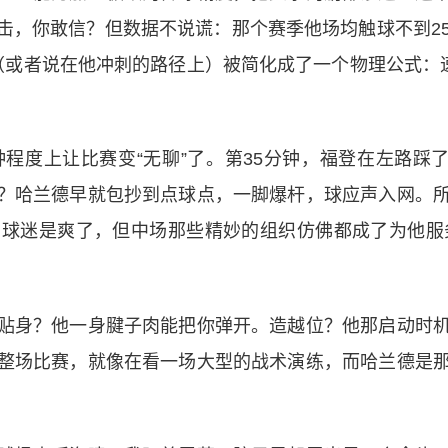
击，你敢信？但数据不说谎：那个赛季他场均触球不到2
（或者说在他冲刺的路径上）被简化成了一个物理公式：
程度上让比赛变“无聊”了。第35分钟，福登在左路踩
？哈兰德早就包抄到点球点，一脚爆杆，球应声入网。
球迷是爽了，但中场那些精妙的组织仿佛都成了为他服
贴身？他一身腱子肉能把你弹开。造越位？他那启动时
整场比赛，就像在看一场大型的战术演练，而哈兰德是