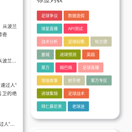
足球争议
数据造假
球星直播
API测试
战术分析
足球前瞻
哈兰德
曼城
进球预测
英超
莱万专区进球集锦：从波兰铁骑到诺坎普的九号传奇
莱万
姆巴佩
足球直播
球迷故事
射手榜
莱万专区
进球集锦
足球战术
拜仁慕尼黑
老球迷
姆巴佩直播拆解“变速过人”密码：4K镜头下，后卫的绝望从何而来