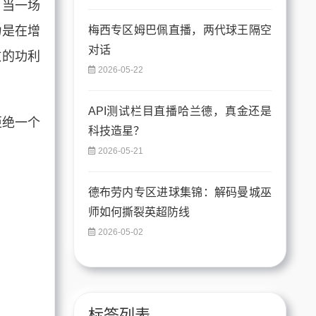
：当一场
力是在增
梅西专区姆巴佩直播，两代球王隔空
对话
致的功利
2026-05-22
API测试栏目直播哈兰德，真金还是
拒绝一个
科技造星？
2026-05-21
德布劳内专区进球集锦：解码曼城巫
师如何撕裂英超防线
2026-05-02
标签列表