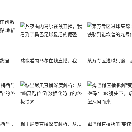
梅西进球：C罗疯狂刷数据，他却用一脚20米贴地斩教做人
熬夜看内马尔在线直播，我看到了桑巴足球最后的倔强
足球巨星独家观点：梅西与C罗，谁才是“体系球员”的终极赢家？
穆里尼奥直播深度解析：从“幽灵跑位”到数据化防守的终极博弈