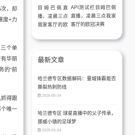
API测试栏目姆巴佩
5次，却
直播，凌晨三点我家
速度+力
客厅的欧冠决赛
了三个单
所有华丽
最新文章
务的“前
哈兰德专区数据解码：曼城锋霸能否
撕裂热刺防线
2026-05-24
机抓得跟
那个唯一
哈兰德专区 球星直播中的父子传承，
挪威小镇的足球梦
2026-05-24