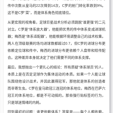
传中次数从皇马的22次降到14次，C罗的射门转化率跌到9%。
这不是C罗“菜”，而是体系角色彻底错位。
从更宏观的视角看，足球巨星战术分析必须跳脱“谁更强”的二元
对立。C罗是“体系放大器”，他能把优秀的传中体系变成进球机
器；梅西是“体系适配器”，他能根据环境调整自己的战术权重。
两人在顶级联赛的场均进球数都超过0.7，但C罗的进球分布更
依赖定位球和传中，梅西的进球分布更依赖个人盘带和短传配
合。这种差异本身就决定了他们需要不同的体系支撑。
最后，我想抛出一个更扎心的结论：所有质疑“体系球员”的人，
本质上是在否定足球作为集体运动的本质。如果一个人能让球
队围绕他设计战术，并因此赢得冠军，那他就是体系的创造者
而非寄生虫。C罗在皇马欧冠三连冠的体系地位，梅西在巴萨六
冠王的体系地位，都是不可动摇的。那些强行贴标签的行为，
只是球迷情绪的内耗。
回到最初的问题：谁更依赖体系？答案是——每个人都依赖，