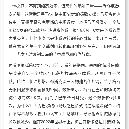
17%之间，不算顶级高效率，但恐怖的是射门量——场均接近6
次起脚。这背后是皇马“左路走廊”战术的极致支撑：马塞洛套边
传中，莫德里奇和克罗斯的中场调度，本泽马回撤做桩，全队
围绕C罗的抢点能力打造进攻体系。换句话说，C罗是体系的最
大受益者，但他本身也是体系运转的核心引擎。离开皇马后，
他在尤文的第一个赛季射门转化率降到12%左右，原因很简单
——尤文无法复制皇马的传中质量和跑位节奏。
再看阿根廷的C罗？不，我们要看的是梅西。梅西的“体系依赖”
争议来自另一个维度：巴萨的拉马西亚体系。从青训到一线
队，哈维、伊涅斯塔、布斯克茨三人构建的传控网，给了梅西
无限回撤拿球和前插的空间。数据显示，梅西在巴萨的场均关
键传球高达2.8次，而到了巴黎圣日耳曼，这个数据降到1.9
次。为什么？因为巴黎的中场缺乏巴萨式的连续撞墙配合，梅
西不得不频繁回撤到中场甚至后场拿球，导致他直接威胁球门
的次数减少。但在2022年世界杯上，梅西在斯卡洛尼打造的“防