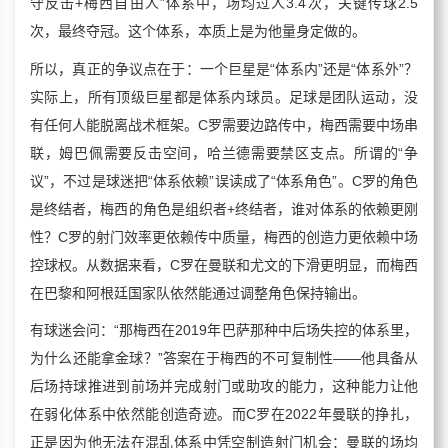
守反击+梅西自由人”体系中，场均过人3.4次，关键传球2.5
次，最终夺冠。这个体系，本质上是为他量身定做的。
所以，真正的争议点在于：一个巨星是“体系内”还是“体系外”？
实际上，所有顶级巨星都是体系内球员。足球是团队运动，没
有任何人能脱离战术框架。C罗需要边路传中，梅西需要中场串
联，姆巴佩需要反击空间，哈兰德需要禁区支点。所谓的“争
议”，不过是球迷把“体系依赖”误读成了“体系角色”。C罗的角色
是终结者，梅西的角色是组织者+终结者，谁对体系的依赖更刚
性？C罗的射门效率更依赖传中质量，梅西的创造力更依赖中场
控球权。从数据来看，C罗在曼联和尤文的下滑更明显，而梅西
在巴黎和阿根廷国家队依然能通过调整角色保持输出。
有球迷会问：“那梅西在2019年巴萨那种中后场失控的体系里，
为什么还能拿金球？”答案在于梅西的不可复制性——他具备从
后场持球推进到前场并完成射门或助攻的能力，这种能力让他
在弱化体系中依然能创造奇迹。而C罗在2022年曼联的挣扎，
正是因为他无法在混乱体系中凭空制造射门机会：曼联的场均