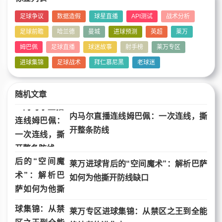
足球争议
数据造假
球星直播
API测试
战术分析
足球前瞻
哈兰德
曼城
进球预测
英超
莱万
姆巴佩
足球直播
球迷故事
射手榜
莱万专区
进球集锦
足球战术
拜仁慕尼黑
老球迷
随机文章
内马尔直播连线姆巴佩：一次连线，撕
开整条防线
莱万进球背后的“空间魔术”：解析巴萨
如何为他撕开防线缺口
莱万专区进球集锦：从禁区之王到全能