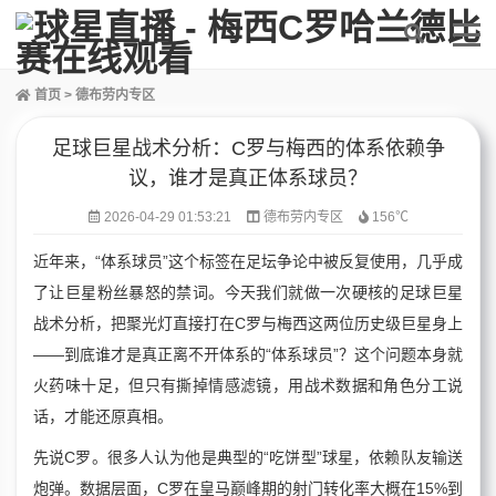
首页
>
德布劳内专区
足球巨星战术分析：C罗与梅西的体系依赖争
议，谁才是真正体系球员？
2026-04-29 01:53:21
德布劳内专区
156℃
近年来，“体系球员”这个标签在足坛争论中被反复使用，几乎成
了让巨星粉丝暴怒的禁词。今天我们就做一次硬核的足球巨星
战术分析，把聚光灯直接打在C罗与梅西这两位历史级巨星身上
——到底谁才是真正离不开体系的“体系球员”？这个问题本身就
火药味十足，但只有撕掉情感滤镜，用战术数据和角色分工说
话，才能还原真相。
先说C罗。很多人认为他是典型的“吃饼型”球星，依赖队友输送
炮弹。数据层面，C罗在皇马巅峰期的射门转化率大概在15%到