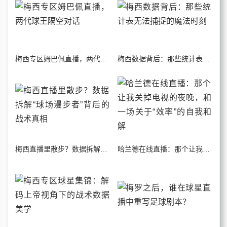
梅西专区姆巴佩直播，两代球王隔空对话
梅西数据背后：那些统计表无法捕捉的魔法时刻
梅西直播里散步？数据拆解“球场漫步者”背后的战术真相
哈兰德在线直播：那个让我关掉电视的夜晚，和一场关于“效率”的自我和解