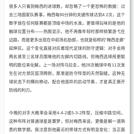
很多人只看到梅西的进球数，却忽略了一个更恐怖的数据：过
去三场国家队赛事，梅西每90分钟的关键传球达到4.2次，这个
数字放在任何联赛都是顶级中场的水准。更值得玩味的是他的
触球位置分布——热图显示，他不再像年轻时那样频繁游弋在
边路，而是更多出现在中前场右肋部，也就是俗称的“梅西走廊”
延伸区。这个变化直接对应着现代足球的防守逻辑：对手会用
两名甚至三名球员围堵他的左脚内切路线，但梅西选择用更聪
明的跑位来化解。上一场对阵乌拉圭，他28次触球中有11次发
生在对方禁区弧顶两侧，那里是防守阵型的天然裂缝。这种无
球状态下的横向移动，配合他诡异的启动节奏，才是真正撕开
防线的利刃。
今晚的对手大概率会采用4-4-2或5-3-2阵型，压缩中路空间。
这种布阵对普通球星是噩梦，但对梅西来说，更像是解一道熟
悉的数学题。我注意到他最近的带球方式有明显变化：当正面