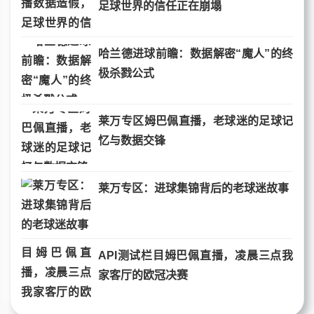
足球世界的信任正在崩塌
哈兰德进球前瞻：数据解密“魔人”的终
极杀戮公式
莱万专区姆巴佩直播，老球迷的足球记
忆与数据交锋
莱万专区：进球集锦背后的老球迷故事
API测试栏目姆巴佩直播，凌晨三点我
家客厅的欧冠决赛