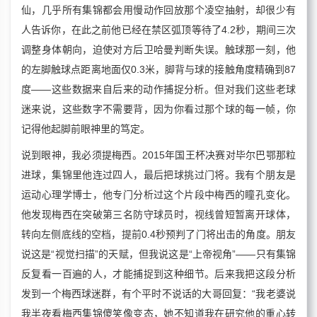
仙，几乎所有集锦都会用慢动作回放那个凌空抽射，却很少有
人告诉你，在此之前他已经在禁区弧顶等待了4.2秒，期间三次
调整身体朝向，迫使对方后卫哈曼判断失误。触球那一刻，他
的左脚触球点距离地面仅0.3米，脚背与球的接触角度精确到87
度——这些数据来自后来的动作捕捉分析。但对我们这些老球
迷来说，这些数字不需要背，因为你看过那个球的每一帧，你
记得他起脚前眼神里的笃定。
说到眼神，我必须提梅西。2015年国王杯决赛对毕尔巴鄂那粒
进球，集锦里他连过四人，最后把球挑过门将。我有个朋友是
运动心理学博士，他专门分析过这个片段中梅西的瞳孔变化。
他发现梅西在突破第三名防守球员时，视线曾短暂离开球体，
转向左侧底线的空档，提前0.4秒预判了门将出击的角度。朋友
说这是“视觉扫描”的天赋，但我说这是“上帝视角”——只有集锦
反复看一百遍的人，才能捕捉到这种细节。后来我把这段分析
发到一个梅西球迷群，有个平时不说话的大哥回复：“我老婆说
我半夜看梅西集锦傻笑像变态，她不知道我在研究他的重心转