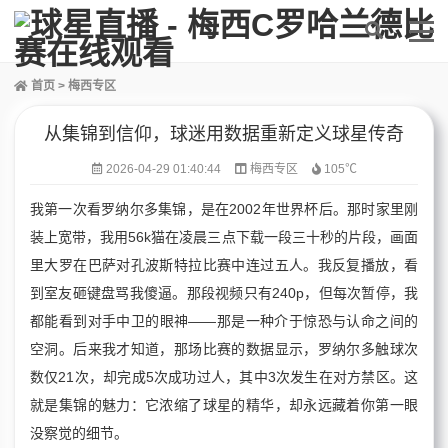
首页
>
梅西专区
从集锦到信仰，球迷用数据重新定义球星传奇
2026-04-29 01:40:44
梅西专区
105℃
我第一次看罗纳尔多集锦，是在2002年世界杯后。那时家里刚
装上宽带，我用56k猫在凌晨三点下载一段三十秒的片段，画面
里大罗在巴萨对孔波斯特拉比赛中连过五人。我反复播放，看
到室友砸键盘骂我傻逼。那段视频只有240p，但每次暂停，我
都能看到对手中卫的眼神——那是一种介于惊恐与认命之间的
空洞。后来我才知道，那场比赛的数据显示，罗纳尔多触球次
数仅21次，却完成5次成功过人，其中3次发生在对方禁区。这
就是集锦的魅力：它浓缩了球星的精华，却永远藏着你第一眼
没察觉的细节。