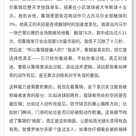
尔集锦后整天学他踩单车，结果在小区球场被大爷断球十五
次。我告诉他，集锦里那些花哨动作只占内马尔全部触球的
3%，他真正的杀招是连续触球时的加速度变化。我调出内马尔
一场巴黎比赛的全场数据给他看：触球76次，其中成功过人11
次，但集锦里只会出现那3次最华丽的。我侄子沉默了十几秒，
然后说：“所以集锦是骗人的？”我说不，集锦是真实的，但它是
选择性真实——它只给你看结果，不给你看过程。真正的球
迷，要能从集锦里读出过程，读出战术逻辑，读出那些看似神
奇的动作背后，是无数次训练和对手失误的叠加。
这种能力是需要积累的。我现在看集锦，会下意识关注那些被
剪辑者舍弃的部分：比如进球前两秒，接球者所处的空间是否
被压缩；比如过人动作完成后，防守球员的重心偏移方向；比
如射门瞬间，门将的站位是否已经被假动作欺骗。这些细节构
成了集锦的“暗面”，而正是这些暗面，让那些高光镜头变得有血
有肉。就像罗纳尔多那个连过五人，如果你仔细看会被剪辑掉