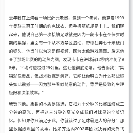
去年我在上海看一场巴萨元老赛，遇到一个老哥，他穿着1999
年曼联三冠王时期的约克球衣，但手机壁纸却是卡卡。我们聊
起来，他说自己第一次接触足球就是因为一段卡卡在圣保罗时
期的集锦，里面有一个从本方禁区启动、带球狂奔七十米破门
的镜头。他当时以为这是假视频，因为太像游戏画面。后来他
查了那场比赛的跑动热力图，发现卡卡在进球前12秒内冲刺了9
8米，平均时速超过29公里。这让他彻底沦陷。他告诉我：“集
锦就像毒品，但战术数据是解药，它能让你明白为什么那些镜
头如此震撼——因为那些看似随意的动作，背后是极致的生理
极限和决策效率。”
我赞同他。集锦的本质是筛选，它把九十分钟的比赛压缩成三
分钟的高光，再把这三分钟的高光变成我们对球星的全部记
忆。但如果你只满足于此，你就错过了足球最迷人的部分：那
些数据缝隙里的故事。比如齐达内2002年欧冠决赛的天外飞