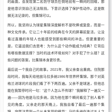
的画面，会发现第二名防守球员在倒地前有一瞬间的回缩，那
是他意识到自己无法阻挡，下意识选择了保护性动作。这是数
据无法记录的，但集锦可以。
所以，我坚持认为球星集锦深度解析不是吹捧或复盘，而是一
种文化传承。它让二十年前的经典在今天的屏幕前复活，让没
看过直播的年轻人也能感受到那些瞬间的冲击。但更重要的
是，它逼迫我们去思考：为什么这个动作能成为经典？它背后
有哪些数据支撑？当时的战术环境如何？对手犯了什么错？这
些问题的答案，比集锦本身更珍贵。
最后说一个我自己的故事。2021年，我父亲查出重病。住院那
段时间，我每天给他放马拉多纳1986年世界杯集锦，那个对英
格兰进球的片段我们看了不下两百遍。父亲不是球迷，但他总
能在我暂停时问一句：“这个人怎么不传球？”我解释了一遍又一
遍——因为他是马拉多纳，因为他在那个瞬间看见了别人看不
见的角度。父亲走的那天晚上，我独自看了最后一遍那个集
锦，突然注意到一个从未发现的细节：马拉多纳在连过五人之