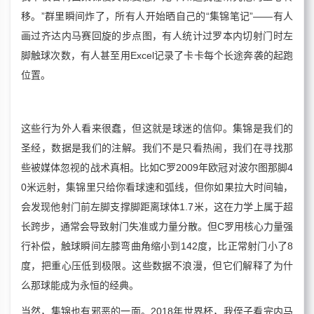
移。”群里瞬间炸了，所有人开始晒自己的“集锦笔记”——有人
画过齐达内马赛回旋的步点图，有人统计过罗本内切射门时左
脚触球次数，有人甚至用Excel记录了卡卡每个长途奔袭的起跑
位置。
这些行为外人看来很蠢，但这就是球迷的信仰。集锦是我们的
圣经，数据是我们的注解。我们不是只看热闹，我们在寻找那
些被媒体忽视的战术真相。比如C罗2009年欧冠对波尔图那脚4
0米远射，集锦里只给你看球速和弧线，但你如果拉大时间轴，
会发现他射门前左脚支撑脚距离球体1.7米，这在力学上属于超
长跨步，通常会导致射门失准或力量分散。但C罗用核心力量强
行补偿，触球瞬间左膝弯曲角缩小到142度，比正常射门小了8
度，把重心压低到极限。这些数据不浪漫，但它们解释了为什
么那球能成为永恒的经典。
当然，集锦也有邪恶的一面。2018年世界杯，我侄子看完内马