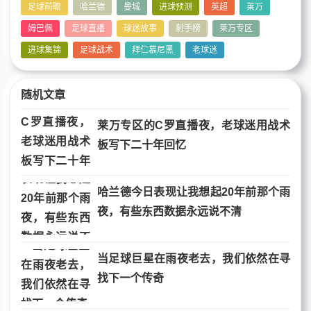
足球前瞻
哈兰德
曼城
进球预测
英超
莱万
姆巴佩
足球直播
球迷故事
射手榜
莱万专区
进球集锦
足球战术
拜仁慕尼黑
老球迷
随机文章
莱万专区的C罗直播夜，老球迷用战术
板写下二十年回忆
哈兰德今日表现让我想起20年前那个雨
夜，有些东西数据永远说不清
当足球巨星在雨夜老去，我们依然在寻
找下一个传奇