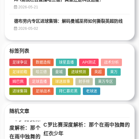
2026-05-21
德布劳内专区进球集锦：解码曼城巫师如何撕裂英超防线
2026-05-02
标签列表
足球争议
数据造假
球星直播
API测试
战术分析
足球前瞻
哈兰德
曼城
进球预测
英超
莱万
姆巴佩
足球直播
球迷故事
射手榜
莱万专区
进球集锦
足球战术
拜仁慕尼黑
老球迷
随机文章
C罗比赛深度解析：那个在雨中独舞的
红衣少年