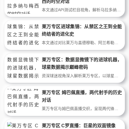
西的时空对话
本文通过API测试栏目视角，解析马拉多纳与梅西的技术差异。从1986年连过五人到2022年世界杯封王，两代巨星以不同方式定义足球极限。马拉多纳的暴力美学与梅西的精确控制，折射出足球战术与个人技术的50年进化。
莱万专区进球集锦：从禁区之王到全能
终结者的进化史
本文通过对比莱万与盖德穆勒、阿兰希勒的进球风格，解析莱万如何从传统禁区杀手进化为现代全能中锋。从背身扛人、支点策应到远射与头球均衡，莱万专区进球集锦揭示了顶级中锋在对抗强度与战术角色上的历史性跃迁，重塑了人们对“完美9号”的认知。
莱万专区：数据显微镜下的进球机器，
球星数据揭示巅峰密码
资深球迷视角深入解析莱万专区，以球星数据拆解其七个赛季进球40+的秘诀。从射门转化率、关键触球点等冷门指标，揭示莱万如何重塑中锋位置定义，为顶级球星直播提供独家数据视角。
莱万专区 姆巴佩直播，两代射手的历史
对话
莱万专区与姆巴佩直播交织，呈现两代锋线巨星的历史对话。从禁区终结到空间撕裂，从德甲统治到世界杯巅峰，本文对比他们的技术轨迹与时代烙印，解读足坛前锋角色如何从纯射手向全能攻击手演进。
莱万专区 C罗直播：巨星的双面镜像