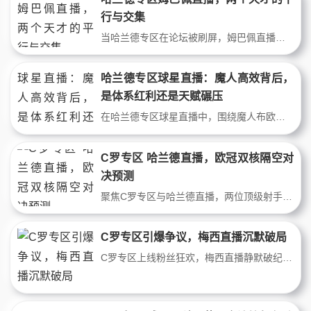
行与交集
当哈兰德专区在论坛被刷屏，姆巴佩直播的信号传遍深夜。一位老球迷翻出十年前剪报，两个少年从法甲踢到欧冠。他们的对决不只在球场，更在每个熬夜看球、争论谁更强的夜晚里，写就一代人的足球记忆。
哈兰德专区球星直播：魔人高效背后，
是体系红利还是天赋碾压
在哈兰德专区球星直播中，围绕魔人布欧的争议从未停歇。他的进球数据碾压一切，但战术依赖性与禁区触球次数是否暴露了其全能与顶级传奇的差距？深度剖析高效背后，是体系成神还是天赋独一档。
C罗专区 哈兰德直播，欧冠双核隔空对
决预测
聚焦C罗专区与哈兰德直播，两位顶级射手即将在欧冠赛场隔空交锋。C罗能否在关键战中延续领袖气质，哈兰德能否打破个人纪录？本场预测分析双方战术威胁，以及可能影响比赛走向的临场变量，不容错过的巨星时刻。
C罗专区引爆争议，梅西直播沉默破局
C罗专区上线粉丝狂欢，梅西直播静默破纪录。资深球迷犀利拆解：为何争议成流量密码？两代球王用两种方式，定义了足坛最后的神话时代。