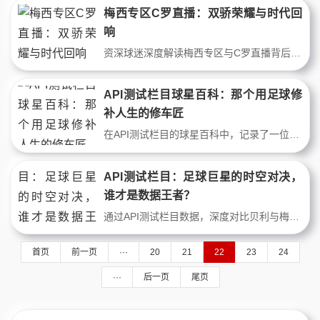
梅西专区C罗直播：双骄荣耀与时代回
响
资深球迷深度解读梅西专区与C罗直播背后的足球文化。从技术壁垒到流量密码，看两大巨星如何通过顶级球星直播延续职业生涯交锋，重塑球迷观赛与互动体验。
API测试栏目球星百科：那个用足球修
补人生的修车匠
在API测试栏目的球星百科中，记录了一位名叫阿莱克斯的修车匠。他没有职业合同，却用二十年业余联赛的坚持，守护着社区足球的火种。本文讲述这位平凡英雄如何用足球修补破碎人生，谱写属于草根球星的史诗。
API测试栏目：足球巨星的时空对决，
谁才是数据王者？
通过API测试栏目数据，深度对比贝利与梅西的进球效率、冠军含金量及时代背景。从1960年代到2020年代，两位足球巨星在不同规则与防守强度下的表现差异，揭示历史排名背后的数据真相。
首页
前一页
···
20
21
22
23
24
···
后一页
尾页