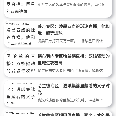
莱万专区的效率与C罗直播的流量，两位9号用不同方式定义球星价值。本文从战术、商业、心理三个维度，剖析莱万的禁区统治力与C罗的流媒体传教路线，揭示现代足坛巨星的双面生存法则。
莱万专区：凌晨四点的球迷直播，他和
我一起等进球
凌晨四点打开莱万专区，一场球星直播让我从孤独的看球者变成有同伴的人。当莱万在越位线上来回跑动，我和屏幕那头的陌生球迷们一起屏息、一起惊叹。这篇文章不属于战术分析，它只属于那些在深夜里被一粒进球点亮过的普通人。
德布劳内专区哈兰德直播：双核驱动的
曼城进攻密码
聚焦德布劳内专区与哈兰德直播，解析这对组合如何重塑现代足球进攻逻辑。从精妙传球到暴力终结，两位巨星在曼城体系中的化学反应，不仅刷新进球数据，更定义了顶级球星直播时代的内容价值。
哈兰德专区：进球集锦里藏着的父子时
光
资深球迷回顾哈兰德进球集锦，讲述每个精彩瞬间如何串联起他与父亲的足球记忆。从少年到为人父，哈兰德专区里的每一粒进球，都是两代人共享的激情与传承。
哈兰德专区姆巴佩直播，两个天才的平