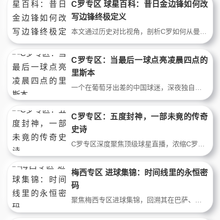
C罗专区 球星百科：昔日金边锋如何改
写边锋终极定义
本文通过历史对比视角，剖析C罗如何从曼联时期的盘带边锋，蜕变为皇马时代的禁区终结者。C罗专区以数据与战术演变，揭示这一转型对足球边锋定义的颠覆性影响，为顶级球星直播提供深度解读。
C罗专区：当最后一球点亮凌晨四点的
里斯本
一个在葡萄牙出差的中国球迷，深夜独自打开C罗专区直播。当C罗在补时阶段罚入制胜点球，他听见酒吧里陌生人的欢呼。那一刻，跨越时区与语言的足球记忆被点燃。这不是追星，是每一个普通人与足球巨星之间，关于坚持与热爱的无声对话。
C罗专区：五度封神，一部未竟的传奇
史诗
C罗专区深度聚焦顶级球星直播，浓缩C罗集锦精华。从曼联初露锋芒到皇马九载封神，从尤文逆天头球到利雅得胜利逆生长。不止是进球，更是绝境重生的意志密码。每帧画面都是对极限的挑战，每粒入球都在改写足球剧本。
梅西专区 进球集锦：时间线里的永恒密
码
聚焦梅西专区进球集锦，回溯其在巴萨、阿根廷与迈阿密国际的里程碑时刻。通过顶级球星直播视角，解析盘带与射门的精妙结合，展示从连过五人到任意球破门的技艺演变，呈现一个属于足球艺术的本真世界。