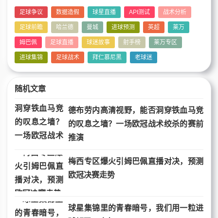
足球争议
数据造假
球星直播
API测试
战术分析
足球前瞻
哈兰德
曼城
进球预测
英超
莱万
姆巴佩
足球直播
球迷故事
射手榜
莱万专区
进球集锦
足球战术
拜仁慕尼黑
老球迷
随机文章
德布劳内高清视野，能否洞穿铁血马竞
的叹息之墙？一场欧冠战术绞杀的赛前
推演
梅西专区爆火引姆巴佩直播对决，预测
欧冠决赛走势
球星集锦里的青春暗号，我们用一粒进