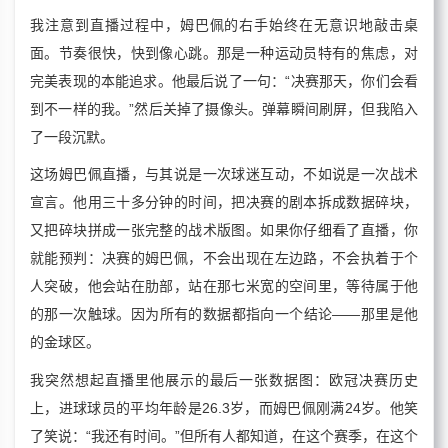
我注意到直播过程中，姆巴佩的右手始终在无意识地敲击桌
面。节奏很快，快到像心跳。那是一种运动员特有的焦虑，对
完美表现的本能追求。他最后说了一句：“决赛那天，你们会看
到不一样的我。”然后关掉了摄像头。弹幕瞬间刷屏，但我陷入
了一段沉默。
这场姆巴佩直播，与其说是一次球迷互动，不如说是一次战术
宣言。他用三十多分钟的时间，把决赛的剧本拆成数据碎块，
又把碎块拼成一张完整的战术版图。如果你仔细看了直播，你
就能预判：决赛的姆巴佩，不会出现在左边路，不会执着于个
人突破，他会站在肋部，站在那七米宽的空间里，等待属于他
的那一次触球。因为所有的数据都指向一个结论——那里是他
的金球区。
我突然想起直播里他展示的最后一张数据图：欧冠决赛历史
上，进球球员的平均年龄是26.3岁，而姆巴佩刚满24岁。他笑
了笑说：“我还有时间。”但所有人都知道，在这个赛季，在这个