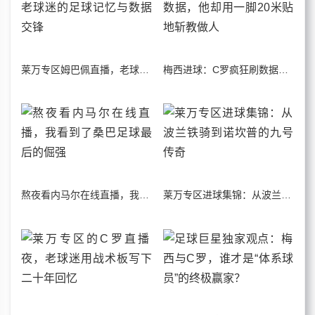
莱万专区姆巴佩直播，老球迷的足球记忆与数据交锋
梅西进球：C罗疯狂刷数据，他却用一脚20米贴地斩教做人
熬夜看内马尔在线直播，我看到了桑巴足球最后的倔强
莱万专区进球集锦：从波兰铁骑到诺坎普的九号传奇