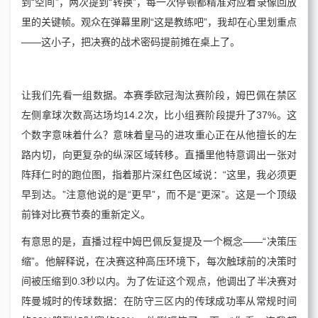
到“空间”，两次提到“转换”，每一次停顿都精准对应着录像回放
里的关键帧。观众在弹幕里刷“这是教练吧”，我却在心里划重点
——这小子，把决赛的战术密码提前摊在桌上了。
让我们先看一组数据。本赛季欧冠淘汰赛阶段，姆巴佩在禁区
左侧拿球次数高达场均14.2次，比小组赛阶段提升了37%。这
个数字意味着什么？意味着皇马的进攻重心正在从他擅长的左
路内切，向更复杂的纵深区域转移。直播里他特意调出一张对
阵拜仁时的跑位图，指着那片深红色区域说：“这里，我必须更
早到达。”注意他说的是“更早”，而不是“更深”。这是一个顶级
前锋对比赛节奏的重新定义。
有意思的是，直播过程中姆巴佩反复提及一个概念——“决策压
缩”。他解释说，在决赛这种高压环境下，每次触球前的决策时
间被压缩到0.3秒以内。为了佐证这个观点，他调出了半决赛对
阵曼城时的传球数据：在防守三区内的传球成功率从常规时间