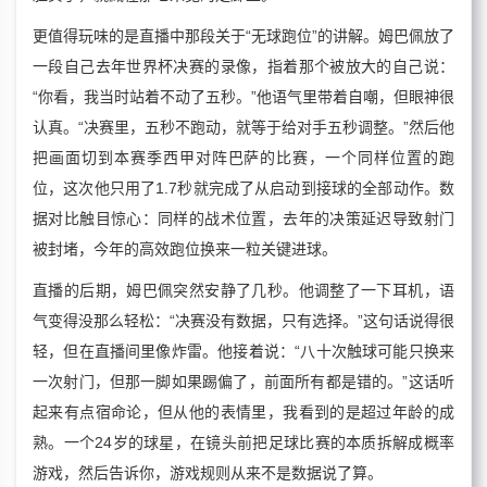
更值得玩味的是直播中那段关于“无球跑位”的讲解。姆巴佩放了
一段自己去年世界杯决赛的录像，指着那个被放大的自己说：
“你看，我当时站着不动了五秒。”他语气里带着自嘲，但眼神很
认真。“决赛里，五秒不跑动，就等于给对手五秒调整。”然后他
把画面切到本赛季西甲对阵巴萨的比赛，一个同样位置的跑
位，这次他只用了1.7秒就完成了从启动到接球的全部动作。数
据对比触目惊心：同样的战术位置，去年的决策延迟导致射门
被封堵，今年的高效跑位换来一粒关键进球。
直播的后期，姆巴佩突然安静了几秒。他调整了一下耳机，语
气变得没那么轻松：“决赛没有数据，只有选择。”这句话说得很
轻，但在直播间里像炸雷。他接着说：“八十次触球可能只换来
一次射门，但那一脚如果踢偏了，前面所有都是错的。”这话听
起来有点宿命论，但从他的表情里，我看到的是超过年龄的成
熟。一个24岁的球星，在镜头前把足球比赛的本质拆解成概率
游戏，然后告诉你，游戏规则从来不是数据说了算。