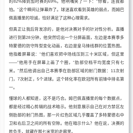
的82%降到加时赛的69%。他咧嘴笑了一下：“你看，连我都
怕。”这个瞬间让弹幕炸了。球迷喜欢看到英雄的弱点，而姆巴
佩直播里的坦诚，恰好满足了这种心理需求。
但真正让我后背发凉的，是他对决赛对手的针对性分析。直播
进行到第28分钟，他突然切出一个分屏画面，左边是本赛季多
特蒙德的防守阵型变化动画，右边是皇马锋线群的位置热图。
他指着屏幕说：“他们喜欢把中场线压到三十米区域，但这里
——”他用手在屏幕上画了个圈，“肋部空档平均宽度只有七
米。”然后他调出自己本赛季在肋部区域的射门数据：11次射
门，7次射正，5个进球。这个转化率在欧冠所有前锋中排名第
一。
懂球的人都知道，这不是巧合。姆巴佩直播里的每个数据点，
都是经过精心剪辑的战术暗示。他刻意展示自己在对方禁区左
侧肋部的射门热图，那一片红色区域几乎覆盖了多特蒙德右中
卫和右后卫之间的所有空隙。他在暗示什么？他在说，决赛的
胜负手，就藏在那七米宽的走廊里。