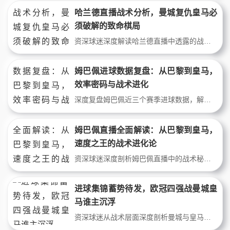
哈兰德直播战术分析，曼城复仇皇马必
须破解的致命棋局
资深球迷深度解读哈兰德直播中透露的战术密码，结合曼城上赛季失利教训与皇马后防新短板，预测次回合决胜关键。从哈兰德对抗吕迪格的跑位数据，到皇马三中卫变阵漏洞，本文用战术图表与数据推演揭示蓝月复仇路线图。
姆巴佩进球数据复盘：从巴黎到皇马，
效率密码与战术进化
深度复盘姆巴佩近三个赛季进球数据，解析其射门转化率、区域热点与战术角色变迁。从巴黎到皇马，法国前锋如何用数据定义顶级射手？结合战术图表与关键比赛实例，揭示其效率下滑背后的博弈，并展望未来定位。
姆巴佩直播全面解读：从巴黎到皇马，
速度之王的战术进化论
资深球迷深度剖析姆巴佩直播中的战术秘密：从巴黎圣日耳曼的边路爆破到皇家马德里的九号位转型，结合跑动热图、射门分布与传球倾向数据，揭示这位足坛顶级球星如何用速度与智慧重塑现代前锋定义。姆巴佩直播全面解读，不容错过的足球干货。
进球集锦蓄势待发，欧冠四强战曼城皇
马谁主沉浮
资深球迷从战术层面深度剖析曼城与皇马欧冠四强战，结合控球率、射门转化率、关键球员跑动数据，预测本场进球集锦走向。福登、贝林厄姆谁更致命？安切洛蒂与瓜迪奥拉的对弈将如何改写局面？在顶级球星直播中，我们一起解密攻防密码，洞悉胜负关键。