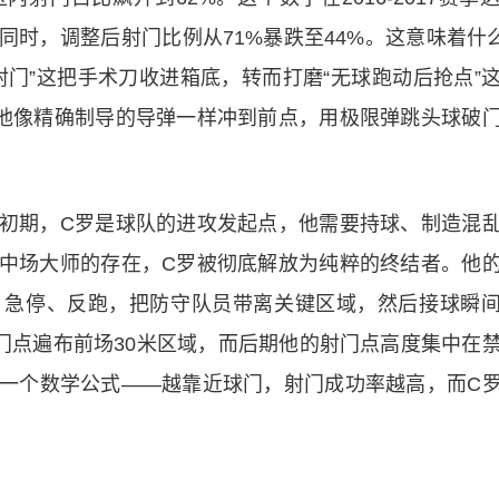
同时，调整后射门比例从71%暴跌至44%。这意味着什
门”这把手术刀收进箱底，转而打磨“无球跑动后抢点”
他像精确制导的导弹一样冲到前点，用极限弹跳头球破
初期，C罗是球队的进攻发起点，他需要持球、制造混
中场大师的存在，C罗被彻底解放为纯粹的终结者。他
、急停、反跑，把防守队员带离关键区域，然后接球瞬
门点遍布前场30米区域，而后期他的射门点高度集中在
一个数学公式——越靠近球门，射门成功率越高，而C