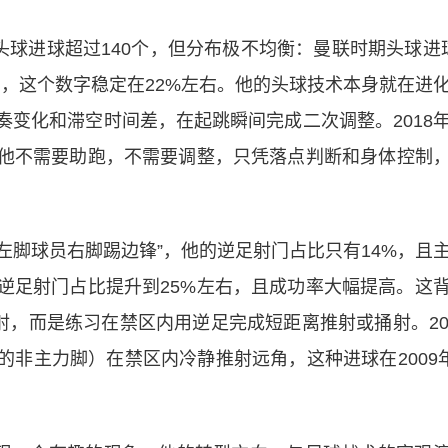
球进球超过140个，但分布极不均衡：曼联时期头球进
利，这个数字稳定在22%左右。他的头球技术本身就在进
变化和滞空时间差，在起跳瞬间完成二次调整。2018
他不需要助跑，不需要调整，只凭落点判断和身体控制
左脚球员右脚踢边锋”，他的逆足射门占比只有14%，且
逆足射门占比提升到25%左右，且成功率大幅提高。这
，而是练习在禁区内用逆足完成短距离推射或捅射。20
非主力脚）在禁区内冷静推射远角，这种进球在2009