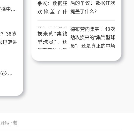
后的争议：数据狂欢
C罗专区：当传奇在直播中拆解现代足球的进攻密码
掩盖了什么？
德布劳内集锦：43次
助攻换来的“集锦型球
员”，还是真正的中场
大师？
莱万比赛越踢越怪？36岁的他到底还能不能扛起巴萨进攻大旗？
源码下载