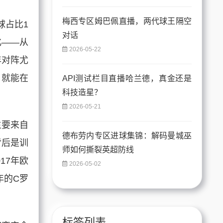
梅西专区姆巴佩直播，两代球王隔空
球占比1
对话
化——从
2026-05-22
年对阵尤
，就能在
API测试栏目直播哈兰德，真金还是
科技造星？
2026-05-21
主要来自
德布劳内专区进球集锦：解码曼城巫
背后是训
师如何撕裂英超防线
17年欧
2026-05-02
年的C罗
标签列表