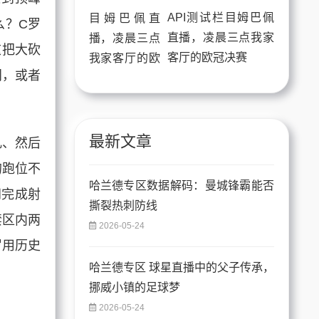
API测试栏目姆巴佩
么？C罗
直播，凌晨三点我家
这把大砍
客厅的欧冠决赛
门，或者
最新文章
乱、然后
的跑位不
哈兰德专区数据解码：曼城锋霸能否
间完成射
撕裂热刺防线
禁区内两
2026-05-24
罗用历史
哈兰德专区 球星直播中的父子传承，
挪威小镇的足球梦
2026-05-24