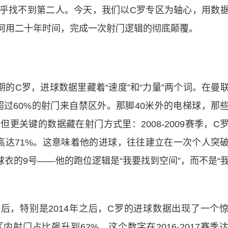
乎找不到第二人。今天，我们以C罗专区为轴心，用数
何用二十年时间，完成一次射门逻辑的彻底颠覆。
时期的C罗，进球数据里藏着“速度”和“力量”两个词。在曼
超过60%的射门来自禁区外。那脚40米外的电梯球，那
更关键的数据藏在射门方式里：2008-2009赛季，C
高达71%。这意味着他的进球，往往建立在一次个人突
球衣的9号——他的跑位逻辑是“我要找到空间”，而不是“
皇马后，特别是2014年之后，C罗的进球数据出现了一个
内射门占比飙升到62%。这个数字在2016-2017赛季