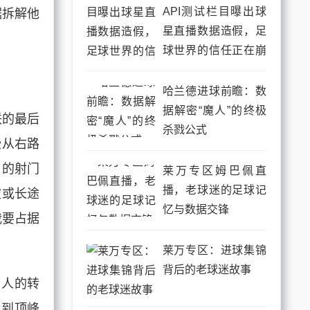
API测试栏目曝出球
据拆解他
星直播数据造假，足
球世界的信任正在崩
塌
哈兰德进球前瞻：数
据解密“魔人”的终极
联的最后
杀戮公式
些从右路
罗的射门
莱万专区姆巴佩直
播，老球迷的足球记
破或长途
忆与数据交锋
我要占据
莱万专区：进球集锦
背后的老球迷故事
惊人的转
达到顶峰