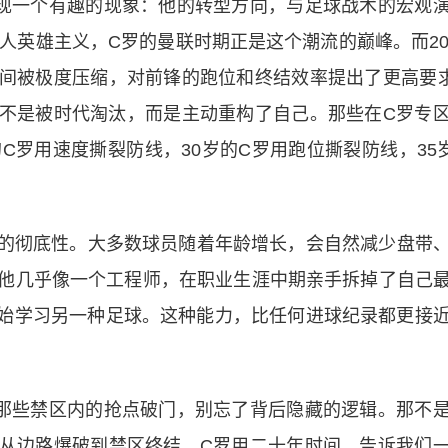
现一个有趣的现象：他的转型方向，与足球战术的宏观
个人英雄主义，C罗的曼联时期正是这个潮流的巅峰。而20
间被极度压缩，对前锋的跑位和终结效率提出了更高要
不是被时代淘汰，而是主动重构了自己。那些在C罗专
C罗用速度撕裂防线，30岁的C罗用跑位撕裂防线，35
的彻底性。大多数球员随着年龄增长，会自然减少盘带
”。他几乎像一个工程师，在职业生涯中期亲手拆掉了自己
始学习另一种足球。这种能力，比任何进球纪录都更接
那些禁区内的抢点破门，别忘了背后隐藏的逻辑。那不
从边路爆破到禁区终结，C罗用二十年时间，告诉我们