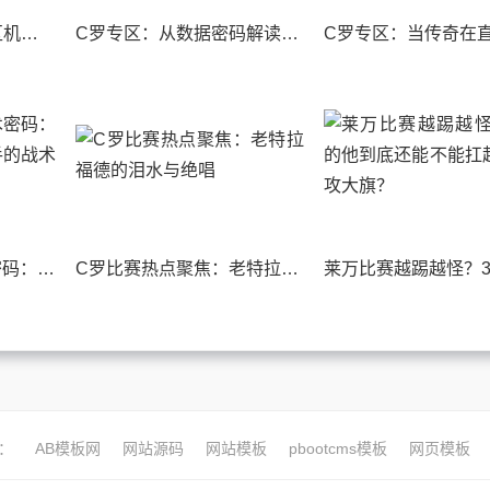
C罗高清影像里的“禁区机器”：从盖德·穆勒到哈兰德，中锋的进化与异化
C罗专区：从数据密码解读不老传奇的禁区统治力
球星集锦背后的技术密码：从数据拆解顶级攻击手的战术价值
C罗比赛热点聚焦：老特拉福德的泪水与绝唱
：
AB模板网
网站源码
网站模板
pbootcms模板
网页模板