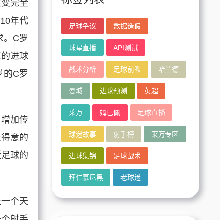
演变完全
10年代
足球争议
数据造假
求。C罗
球星直播
API测试
区的进球
战术分析
足球前瞻
哈兰德
岁的C罗
曼城
进球预测
英超
莱万
姆巴佩
足球直播
、增加传
球迷故事
射手榜
莱万专区
最得意的
近足球的
进球集锦
足球战术
拜仁慕尼黑
老球迷
是一个天
一个射手