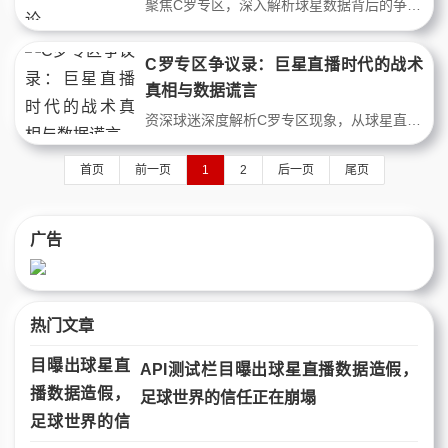
聚焦C罗专区，深入解析球星数据背后的争议。从射门转化率到无球跑动热区，用战术数据拆解C罗在顶级联赛的统治力与短板。阅读本文，你将看到进球数字之外，一个被神化与被低估并存的C罗真相。
C罗专区争议录：巨星直播时代的战术
真相与数据谎言
资深球迷深度解析C罗专区现象，从球星直播中的战术争议切入，结合2023-2024赛季关键数据，揭示C罗在沙特联赛的真实表现如何引发全球球迷分裂。本文拒绝粉丝滤镜，用射门转化率、无球跑动热图、球队胜率差等硬核统计，还原一个被流量包裹的足球偶像的竞技本质，探讨“个人英雄主义”在现代足球中的价值。
首页
前一页
1
2
后一页
尾页
广告
热门文章
API测试栏目曝出球星直播数据造假，
足球世界的信任正在崩塌