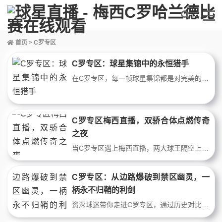
首页
> C罗专区
C罗专区：球星集锦中的永恒猎手
在C罗专区，每一帧球星集锦都是对完美的极致追求。从曼联边路狂飙到皇马禁区神迹，从惊天倒钩到绝杀逆转，顶级球星直播还原他跨越时代的统治力。这里没有数据堆砌，只有足球最本真的暴力美学与永恒猎杀。
C罗专区梅西直播，双骄合体点燃传奇
之夜
当C罗专区遇上梅西直播，两大球王隔空上演历史对比盛宴。从生涯数据到经典战役，从金球之争到时代烙印，资深球迷深度解析双骄轨迹，一文看尽绝代双骄的传奇交汇与永恒对话。
C罗专区：从边路爆破到禁区幽灵，一
柄永不归鞘的利剑
资深球迷带你走进C罗专区，通过历史对比拆解C罗十七年战术进化：从曼联边路爆破手到皇马全能终结者，再到尤文与利雅得的禁区幽灵。结合进球数据、盘带频率与跑位热区，揭示他如何重写现代边锋的定义，并解释为何他仍是顶级球星直播中不可复制的战术符号。