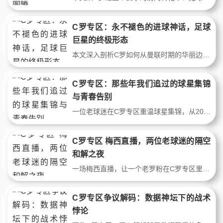
C罗专区：永不褪色的进球神话，足球
巨星的终极形态
本文深入剖析C罗如何从曼联时期的华丽边锋，转型为皇马时代的致命杀手，再到尤文与曼联后期的禁区终结者。通过关键赛事数据与战术演变，揭示这位足球巨星20年职业生涯的生存智慧与自我革命。C罗专区，一个关于伟大、自律与进球的终极故事。
C罗专区：那些年我们追过的球星集锦
与青春告别
一位老球迷在C罗专区重温球星集锦，从2008年欧冠决赛到2018年尤文倒钩，用战术数据解读CR7的跑位与射门，串联起十五年的青春记忆。这不只是进球合集，更是我们这代人的足球青春。
C罗专区 梅西直播，两位老球迷的隔空
和解之夜
一场梅西直播，让一个老罗粉在C罗专区里写下千字长文。从2004年青涩的C罗到2023年世界杯封神的梅西，两个20年老球迷在直播间里隔空碰杯，用数据和回忆解开二十年的足球恩怨。这不是一场对决，而是一次关于青春与和解的深夜畅谈。
C罗专区争议解码：数据神坛下的战术
悖论