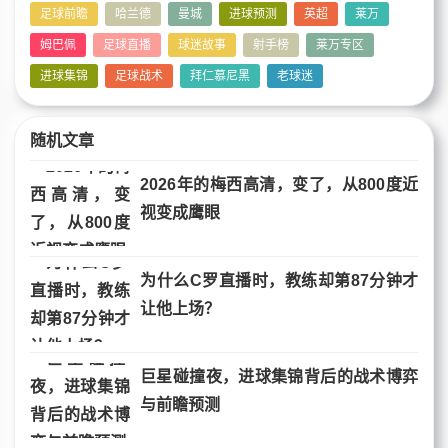
足球前瞻
哈兰德
曼城
进球预测
英超
莱万
姆巴佩
足球直播
球迷故事
射手榜
莱万专区
进球集锦
足球战术
拜仁慕尼黑
老球迷
随机文章
2026年的梅西高清，变了，从800度近
视变成鹰眼
为什么C罗直播时，教练却第87分钟才
让他上场？
巨星碰撞夜，进球集锦背后的战术博弈
与前瞻预测