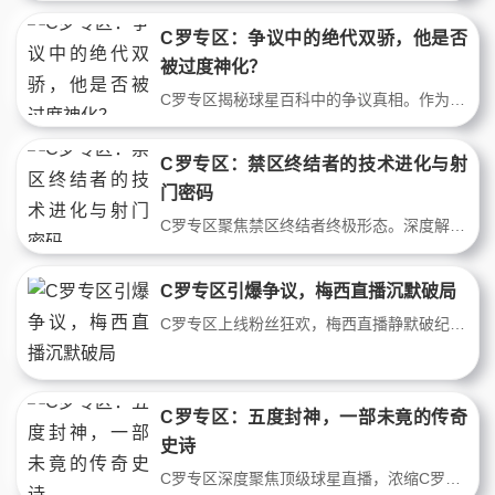
C罗专区：争议中的绝代双骄，他是否
被过度神化？
C罗专区揭秘球星百科中的争议真相。作为顶级球星直播常客，C罗的成就与争议齐飞：自律与自负、忠诚与转会的矛盾。本文从数据与心态切入，剖析他是否被过度神化，还原一个真实的双面巨星。
C罗专区：禁区终结者的技术进化与射
门密码
C罗专区聚焦禁区终结者终极形态。深度解析CR7从边路持球爆点转型为中路无球杀手的技战术演化，拆解其逆足、头球、电梯球与反越位跑位的力学原理。伴随球星集锦影像，揭示五座金球背后的射门密码。
C罗专区引爆争议，梅西直播沉默破局
C罗专区上线粉丝狂欢，梅西直播静默破纪录。资深球迷犀利拆解：为何争议成流量密码？两代球王用两种方式，定义了足坛最后的神话时代。
C罗专区：五度封神，一部未竟的传奇
史诗
C罗专区深度聚焦顶级球星直播，浓缩C罗集锦精华。从曼联初露锋芒到皇马九载封神，从尤文逆天头球到利雅得胜利逆生长。不止是进球，更是绝境重生的意志密码。每帧画面都是对极限的挑战，每粒入球都在改写足球剧本。