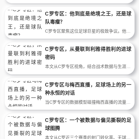
C罗专区：他到底是绝境之王，还是球
队毒瘤？
C罗专区聚焦这位足球巨星的极致争议。他是绝境之王的孤胆英雄，还是破坏体系的球队毒瘤？顶级球星直播中，球迷对C罗的定位永远两极分化。本文直击核心，不绕弯子，还原争议真相。
C罗专区，从曼联到利雅得胜利的进球
密码
本文从C罗专区视角，结合战术数据与生涯转折点，解析这位传奇如何从边路爆点蜕变为终结机器。通过曼联初期、皇马巅峰与利雅得的实战案例，揭示其跑位、弹跳与逆足进化的秘密。
C罗专区与梅西直播，足球场上的另一
种永恒的对话
当C罗专区的数据模型碰撞梅西直播的流量密码，两位巨星在球场与屏幕间书写了足球的另一种永恒。本文从战术数据与商业逻辑双线切入，解析C罗与梅西如何以不同方式定义现代足球的争议叙事，并探讨顶尖球星直播对球迷文化的重塑。
C罗专区：一个被数据与偏见撕裂的足
球图腾
本文从C罗近三个赛季的射门转化率、无球跑动热图、关键传球数据出发，结合曼联与利雅得胜利时期的战术适配性，剖析C罗“数据之王”与“体系毒瘤”的争议根源。不粉不黑，用事实拆解足坛最撕裂的球星人设。