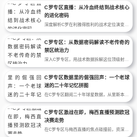
C罗专区直播：从冷血终结到战术核心
的进化密码
深度解析C罗在利雅得胜利的战术定位演变，通过2024-25赛季关键数据与比赛录像，拆解其从禁区终结者到组织核心的角色转换。C罗专区直播以独家视角还原其跑位热区、射门效率与体能管理策略，揭示39岁球星如何用智商统治比赛。
C罗专区：从数据密码解读不老传奇的
禁区统治力
深入C罗专区，用战术数据拆解这位顶级射手的进球密码。从射门转化率到跑位热图，从关键进球到逆风翻盘，本文带您领略C罗如何在36岁后仍保持超凡数据，定义足球场上的不朽神话。球星数据告诉你，为何他始终是直播镜头下的焦点。
C罗专区数据里的倔强回声：一个老球
迷的二十年记忆拼图
在C罗专区翻阅二十年球星数据，从里斯本青涩少年到沙特传奇，老球迷用数据与记忆拼出绝代双骄的足球史诗。那些进球、跑动、逆足与头球，战术背后的倔强，是青春不老的注脚。
C罗专区激战在即，梅西直播预测欧冠
决赛走势
在C罗专区与梅西直播的焦点碰撞前，资深球迷深度解析欧冠决赛关键变量。C罗专区体能瓶颈与梅西直播战术博弈成胜负手，预测中场控制权决定冠军归属，双骄时代最后一舞悬念迭起。